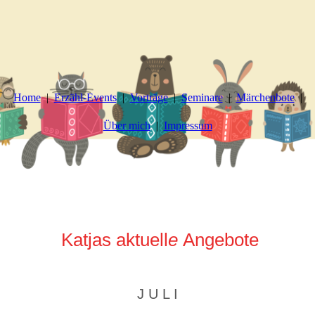
Home
Erzähl-Events
Vorträge
Seminare
Märchenbote
Über mich
Impressum
Katjas aktuell
e
Angebote
J U L I